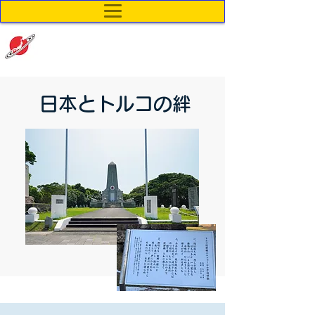
非営利型 一般社団法人
国際儀
礼伝統文化
伝承機構
日本とトルコの絆