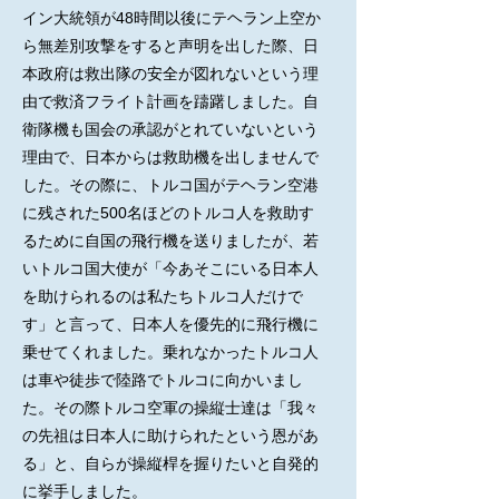
イン大統領が48時間以後にテヘラン上空か
ら無差別攻撃をすると声明を出した際、日
本政府は救出隊の安全が図れないという理
由で救済フライト計画を躊躇しました。自
衛隊機も国会の承認がとれていないという
理由で、日本からは救助機を出しませんで
した。その際に、トルコ国がテヘラン空港
に残された500名ほどのトルコ人を救助す
るために自国の飛行機を送りましたが、若
いトルコ国大使が「今あそこにいる日本人
を助けられるのは私たちトルコ人だけで
す」と言って、日本人を優先的に飛行機に
乗せてくれました。乗れなかったトルコ人
は車や徒歩で陸路でトルコに向かいまし
た。その際トルコ空軍の操縦士達は「我々
の先祖は日本人に助けられたという恩があ
る」と、自らが操縦桿を握りたいと自発的
に挙手しました。