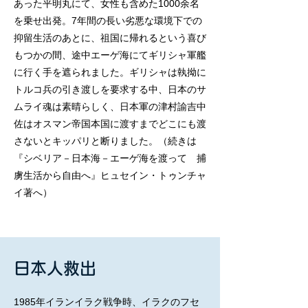
あった平明丸にて、女性も含めた1000余名
を乗せ出発。7年間の長い劣悪な環境下での
抑留生活のあとに、祖国に帰れるという喜び
もつかの間、途中エーゲ海にてギリシャ軍艦
に行く手を遮られました。ギリシャは執拗に
トルコ兵の引き渡しを要求する中、日本のサ
ムライ魂は素晴らしく、日本軍の津村諭吉中
佐はオスマン帝国本国に渡すまでどこにも渡
さないとキッパリと断りました。（続きは
『シベリア－日本海－エーゲ海を渡って 捕
虜生活から自由へ』ヒュセイン・トゥンチャ
イ著へ）
日本人救出
1985年イランイラク戦争時、イラクのフセ