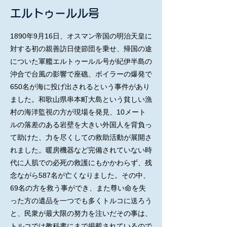
エルトゥールル号
1890年9月16日、オスマン帝国の明治天皇に
対する初の親善訪日使節団を乗せ、帰国の途
についた軍艦エルトゥールル号が紀伊半島の
沖合で台風の影響で座礁、ボイラーの爆発で
650名が海に投げ出されるという事件があり
ました。和歌山県串本町大島という貧しい漁
村の海洋監視の方が現場を発見、10メート
ルの落差のある岩壁を大きい外国人を背負っ
て助けた、力を尽くしての救助活動が展開さ
れました。暖房機器など完備されていない時
代に人肌での必死の救護にもかかわらず、残
念ながら587名が亡くなりました。その中、
69名の方を救う事ができ、また尊い命を失
った方の遺品を一つでも多くトルコに送ろう
と、民衆が最大限の努力を注いだその事は、
トルコでは教科書にまで掲載されているので